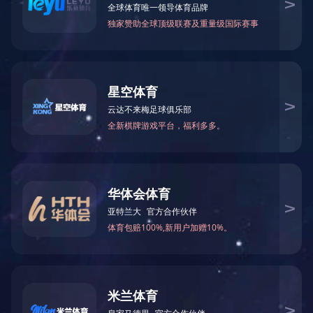
关于我们
产品中心
案例展示
新闻资讯
公司简介
塑胶跑道
公司动态
发展历程
人造草坪
企业资讯
荣誉资质
塑胶球场
技术专区
留言中心
PVC塑胶场地
技术专区1
开云(中国)
场地周边配套设
技术专区2
施
微信公众号
体育配套设施
室内外健身器材
Copyright © 开云足球 版权所有
湘ICP备19013565号