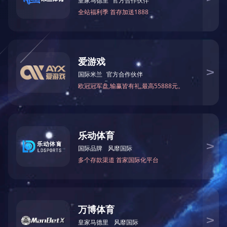
Open
Op
混合型塑胶跑道
全塑型塑胶跑道
共
1
页
6
条记录