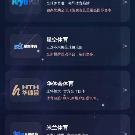
Open
Op
EPDM塑胶跑道
开云足球
Open
Op
透气型塑胶跑道
复合型塑胶跑道