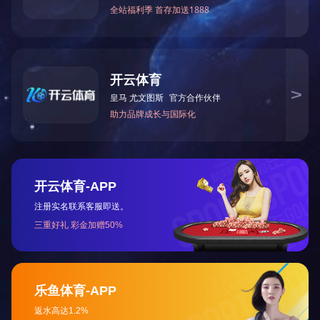
关于我们
产品中心
案例展示
新闻资讯
公司简介
塑胶跑道
公司动态
发展历程
人造草坪
企业资讯
荣誉资质
塑胶球场
技术专区
留言中心
PVC塑胶场地
技术专区1
开云(中国)
场地周边配套设
技术专区2
施
微信公众号
体育配套设施
室内外健身器材
Copyright © 开云足球 版权所有
湘ICP备19013565号
地址：湖南省湘潭市岳塘区河东大道88号建鑫国际社区2号楼100109
室 电话：0731-55886966
技术支持:
新点网络
开云手机官方版在线入口
|
乐鱼网页版
|
广发在线官网
|
米兰体育网页版
|